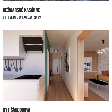
Kežmarské kasárne
Bytové budovy
,
Urbanizmus
Kežmarské kasárne
Byt Šándorova