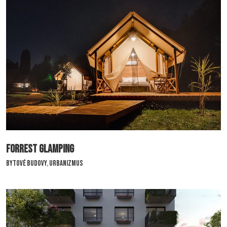
Stanica lanovej dráhy
ForRest Glamping
Bytové budovy
,
Urbanizmus
ForRest Glamping