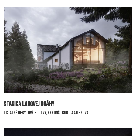
Liečebný dom Európa
Stanica lanovej dráhy
Ostatné nebytové budovy
,
Rekonštrukcia a obnova